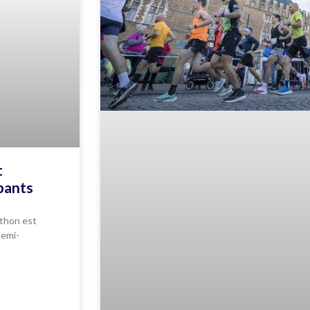
t
pants
athon est
semi-