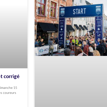
 corrigé
 dimanche 15
es coureurs